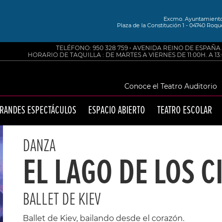
Excmo. Ayuntamiento 
Plaza de la Constitución 1 - 04740 Roque
TELÉFONO: 950 328 759 • AVENIDA REINO DE ESPAÑA
HORARIO DE TAQUILLA : DE MARTES A VIERNES DE 11:00H. A 13:0
Conoce el Teatro Auditorio
RANDES ESPECTÁCULOS
ESPACIO ABIERTO
TEATRO ESCOLAR
DANZA
EL LAGO DE LOS C
BALLET DE KIEV
Ballet de Kiev, bailando desde el corazón.