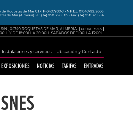
de Roquetas de Mar C.I.F. P-0407900-J - N.R.E.L. 01040792. 2006
tas de Mar (Almería) Tel: (34) 950 33 85 85 - Fax: (34) 950 32 15 14
. S/N., 04740 ROQUETAS DE MAR, ALMERÍA
GOOGLE MAPS
0H. Y DE 18:00H. A 20:00H. SÁBADOS DE 11:00H A 13:00H
Instalaciones y servicios
Ubicación y Contacto
EXPOSICIONES
NOTICIAS
TARIFAS
ENTRADAS
ISNES