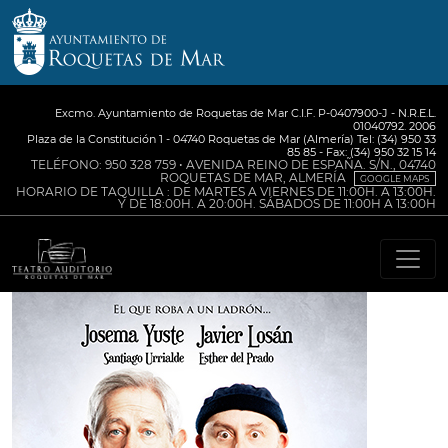
Excmo. Ayuntamiento de Roquetas de Mar C.I.F. P-0407900-J - N.R.E.L.
01040792. 2006
Plaza de la Constitución 1 - 04740 Roquetas de Mar (Almería) Tel: (34) 950 33
85 85 - Fax: (34) 950 32 15 14
TELÉFONO: 950 328 759 • AVENIDA REINO DE ESPAÑA. S/N., 04740
ROQUETAS DE MAR, ALMERÍA
GOOGLE MAPS
HORARIO DE TAQUILLA : DE MARTES A VIERNES DE 11:00H. A 13:00H.
Y DE 18:00H. A 20:00H. SÁBADOS DE 11:00H A 13:00H