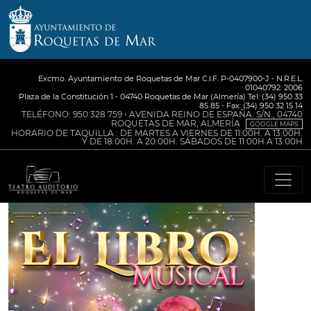
Excmo. Ayuntamiento de Roquetas de Mar C.I.F. P-0407900-J - N.R.E.L.
01040792. 2006
Plaza de la Constitución 1 - 04740 Roquetas de Mar (Almería) Tel: (34) 950 33
85 85 - Fax: (34) 950 32 15 14
TELÉFONO: 950 328 759 • AVENIDA REINO DE ESPAÑA. S/N., 04740
ROQUETAS DE MAR, ALMERÍA
GOOGLE MAPS
HORARIO DE TAQUILLA : DE MARTES A VIERNES DE 11:00H. A 13:00H.
Y DE 18:00H. A 20:00H. SÁBADOS DE 11:00H A 13:00H