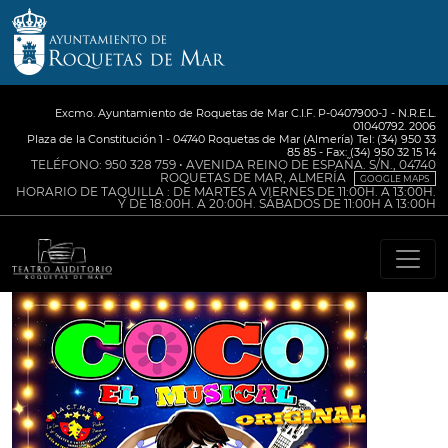
Excmo. Ayuntamiento de Roquetas de Mar C.I.F. P-0407900-J - N.R.E.L.
01040792. 2006
Plaza de la Constitución 1 - 04740 Roquetas de Mar (Almería) Tel: (34) 950 33
85 85 - Fax: (34) 950 32 15 14
TELÉFONO: 950 328 759 • AVENIDA REINO DE ESPAÑA. S/N., 04740
ROQUETAS DE MAR, ALMERÍA
GOOGLE MAPS
HORARIO DE TAQUILLA : DE MARTES A VIERNES DE 11:00H. A 13:00H.
Y DE 18:00H. A 20:00H. SÁBADOS DE 11:00H A 13:00H