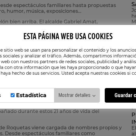
S
esde espectáculos familiares hasta propuestas
J
atro, humor, música, exposiciones…
h
lón bien arriba. El alcalde Gabriel Amat,
M
bí y Daniel Salcedo, ha presentado la nueva
o para los próximos meses. Una cita muy esperada
ESTA PÁGINA WEB USA COOKIES
0
rección: Ricardo Roldán ha tomado el testigo del
e sitio web se usan para personalizar el contenido y los anuncios
 José Martín, a quien se le ha agradecido
A
s sociales y analizar el tráfico. Además, compartimos informació
 años al frente de este espacio cultural.
 web con nuestros partners de redes sociales, publicidad y análi
E
a con otra información que les haya proporcionado o que hayan
r
ión que se avecina es “de gran calidad”. “Y no es
 haya hecho de sus servicios. Usted acepta nuestras cookies si c
e
ado la fama de traer espectáculos de primer nivel
os lugares. Una apuesta constante por acercar la
s
Estadística
Guardar c
Mostrar detalles
l Salcedo, ha adelantado lo que nos espera: “Tras
13
vantar el telón con una programación variada,
P
añado durante estos 21 años de vida del
P
I
 de Roquetas viene cargada de nombres propios y
E
os. Desde espectáculos familiares como
a