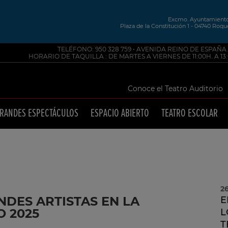
Excmo. Ayuntamiento 
Plaza de la Constitución 1 - 04740 Roque
TELÉFONO: 950 328 759 • AVENIDA REINO DE ESPAÑA
HORARIO DE TAQUILLA : DE MARTES A VIERNES DE 11:00H. A 13:0
Conoce el Teatro Auditorio
RANDES ESPECTÁCULOS
ESPACIO ABIERTO
TEATRO ESCOLAR
2
NDES ARTISTAS EN LA
E
 2025
L
T