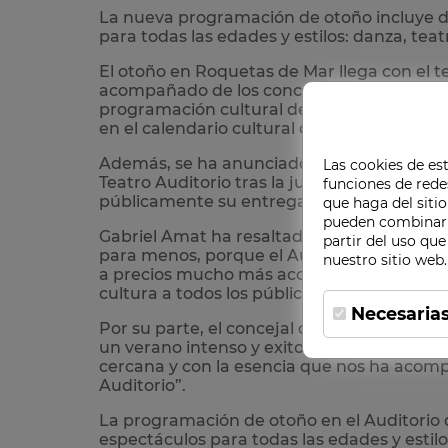
La nueva programación de otoño incluye d
para todas las edades y estilos: danza, te
El otoño en Roquetas de Mar llega con el te
acompañado de los concejales José Juan Ru
programación cultural del Teatro Auditori
en el calendario cultural del municipio.
Además, se ha anunciado un relevo en la di
Las cookies de est
Teatro Auditorio tras la jubilación de Juan
funciones de rede
públicamente su entrega durante más de 20
que haga del sitio
pueden combinarl
Gabriel Amat ha resaltado que la programac
partir del uso que
para menos, porque el Auditorio se ha gan
nuestro sitio web.
a precios mucho más accesibles que en otr
cultura a todos los públicos”.
Necesaria
Por su parte, el concejal de Cultura, Danie
un verano intenso y exitoso, volvemos a le
cercana y con la esencia que nos ha acomp
Auditorio”.
La programación de otoño en el Auditorio
espectáculos para todas las edades y estil