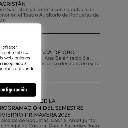
ACRISTÁN
osé Sacristán ya cuenta con su butaca de
onor en el Teatro Auditorio de Roquetas de
ar.
1 MAY 2025
, ofrecer
NA BELÉN, BUTACA DE ORO
n sobre el uso
sis web, quienes
l pasado 26 de abril Ana Belén recibió el
 recopilado a
econocimiento a sus cinco décadas de éxito
ontinúa utilizando
n los escenarios.
onfiguración
 DIC 2024
RESENTACIÓN DE LA
ROGRAMACIÓN DEL SEMESTRE
NVIERNO-PRIMAVERA 2025
l alcalde de Roquetas, Gabriel Amat junto
l concejal de Cultura, Daniel Salcedo y Juan