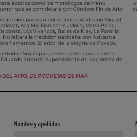
 para adultos como los monólogos de Manu
J
 humor que se completará con Cómicos Fin de Año.
d
 también pasarán por el Teatro Auditorio Miguel
var, Ara Malikian con su violín, María Peláe,
 danza: Los Vivancos, Ballet de Kiev, La Familia
d. No faltará la tradición navideña con Así canta
 flamencos, El árbol de la alegría de Poveda.
a actividad Soy capaz, un encuentro único entre
 y Eduardo Strauch, superviviente del accidente de
B DEL AYTO. DE ROQUETAS DE MAR
Nombre y apellidos