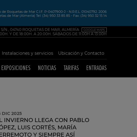
de Roquetas de Mar C.I.F. P-0407900-J - N.R.E.L. 01040792. 2006
tas de Mar (Almería) Tel: (34) 950 33 85 85 - Fax: (34) 950 32 15 14
. S/N., 04740 ROQUETAS DE MAR, ALMERÍA
GOOGLE MAPS
0H. Y DE 18:00H. A 20:00H. SÁBADOS DE 11:00H A 13:00H
Instalaciones y servicios
Ubicación y Contacto
EXPOSICIONES
NOTICIAS
TARIFAS
ENTRADAS
6 DIC 2025
L INVIERNO LLEGA CON PABLO
ÓPEZ, LUIS CORTÉS, MARÍA
ERREMOTO Y SIEMPRE ASÍ