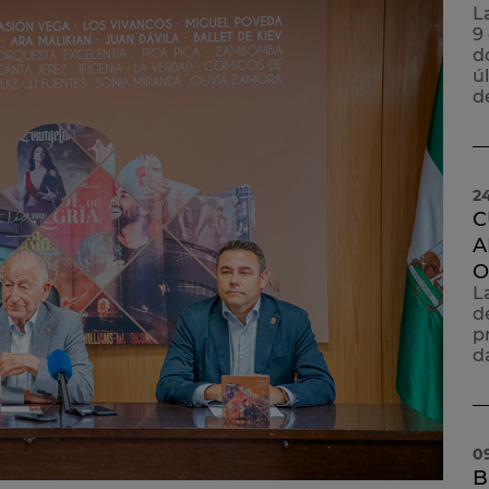
L
9
d
ú
de
2
C
A
O
L
d
p
d
0
B